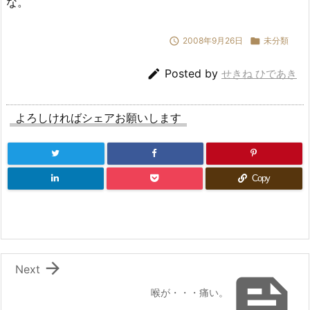
な。

2008年9月26日

未分類

Posted by
せきね ひであき
よろしければシェアお願いします
Copy

Next

喉が・・・痛い。