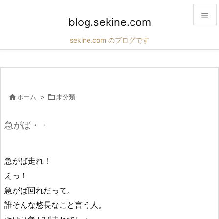

blog.sekine.com

sekine.com のブログです
メニュ

サイド

前へ

ホーム
>

未分類

次へ
急がば・・

検索
急がば走れ！
えっ！
急がば回れだって。
誰そんな悠長なこと言う人。